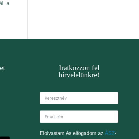
l a
t
Iratkozzon fel
hírvelelünkre!
Elolvastam és elfogadom az
ÁSZ
-