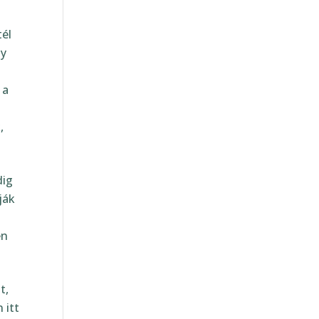
él
gy
 a
,
dig
n
si
t,
n