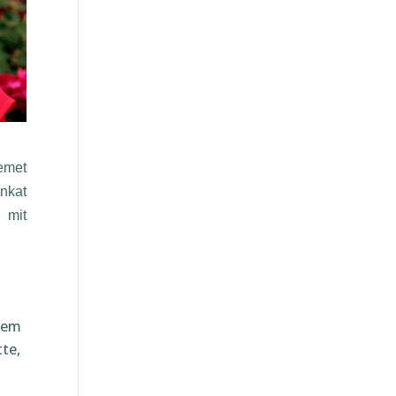
met
kat
mit