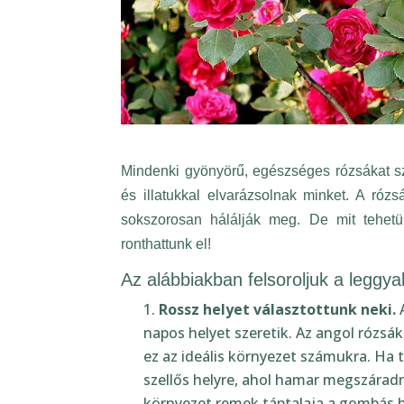
Mindenki gyönyörű, egészséges rózsákat sze
és illatukkal elvarázsolnak minket. A róz
sokszorosan hálálják meg. De mit tehetü
ronthattunk el!
Az alábbiakban felsoroljuk a leggya
Rossz helyet választottunk neki.
A
napos helyet szeretik. Az angol rózsák
nem ez az ideális környezet számukra.
napsütötte, szellős helyre, ahol hama
párás környezet remek táptalaja a gom