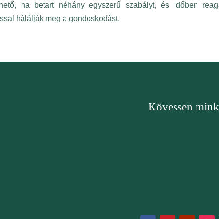
hető, ha betart néhány egyszerű szabályt, és időben reagá
ssal hálálják meg a gondoskodást.
Kövessen minke