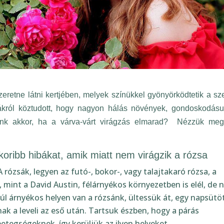
retne látni kertjében, melyek színükkel gyönyörködtetik a sze
sákról köztudott, hogy nagyon hálás növények, gondoskodásun
nk akkor, ha a várva-várt virágzás elmarad? Nézzük meg 
koribb hibákat, amik miatt nem virágzik a rózsa
 rózsák, legyen az futó-, bokor-, vagy talajtakaró rózsa, a
, mint a David Austin, félárnyékos környezetben is elél, de
 Ha túl árnyékos helyen van a rózsánk, ültessük át, egy
r megszáradnak a leveli az eső után. Tartsuk észben, hogy a
bás betegségeknek, így kerüljük az ilyen helyeket.