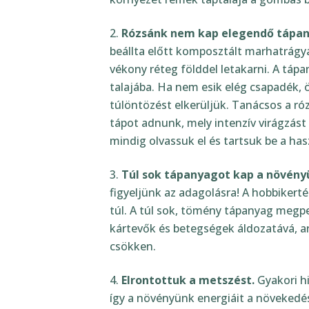
Rózsánk nem kap elegendő tápan
beállta előtt komposztált marhatrágyát
vékony réteg földdel letakarni. A táp
talajába. Ha nem esik elég csapadék, ö
túlöntözést elkerüljük. Tanácsos a r
tápot adnunk, mely intenzív virágzás
mindig olvassuk el és tartsuk be a has
Túl sok tápanyagot kap a növény
figyeljünk az adagolásra! A hobbikert
adagolják túl. A túl sok, tömény tápa
esik a kártevők és betegségek áldozat
jelentősen csökken.
E
tá
Elrontottuk a metszést.
Gyakori hi
így a növényünk energiáit a növekedés