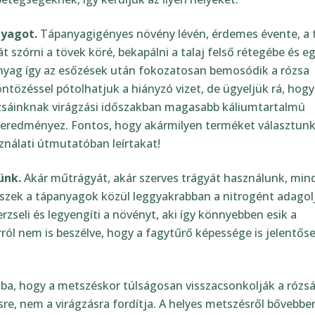
yagot.
Tápanyagigényes növény lévén, érdemes évente, a t
 szórni a tövek köré, bekapálni a talaj felső rétegébe és e
anyag így az esőzések után fokozatosan bemosódik a rózsa
ntözéssel pótolhatjuk a hiányzó vizet, de ügyeljük rá, hogy
ózsáinknak virágzási időszakban magasabb káliumtartalmú
t eredményez. Fontos, hogy akármilyen terméket választunk
ználati útmutatóban leírtakat!
ünk.
Akár műtrágyát, akár szerves trágyát használunk, min
észek a tápanyagok közül leggyakrabban a nitrogént
nyag megperzseli és legyengíti a növényt, aki így könnyebbe
ává, arról nem is beszélve, hogy a fagytűrő képessége is
lolvastam és elfogadom az
ÁSZ
-et és az
Adatkezelé
jékoztatót
.
ba, hogy a metszéskor túlságosan visszacsonkolják a rózsá
re, nem a virágzásra fordítja. A helyes metszésről bővebbe
Feliratkozás