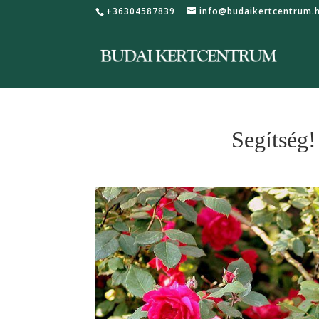
+36304587839
info@budaikertcentrum.
Segítség!