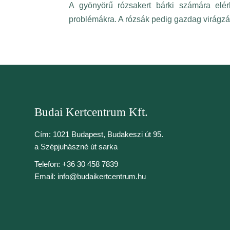
A gyönyörű rózsakert bárki számára elér
problémákra. A rózsák pedig gazdag virágzá
Budai Kertcentrum Kft.
Cím: 1021 Budapest, Budakeszi út
95.
a Szépjuhászné út sarka
Telefon: +36 30 458 7839
Email: info@budaikertcentrum.hu