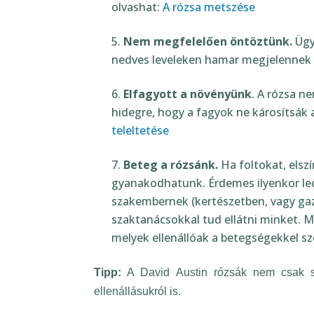
itt olvashat:
A rózsa metszése
Nem megfelelően öntöztünk.
Ügy
nedves leveleken hamar megjelennek
Elfagyott a növényünk
. A rózsa ne
hidegre, hogy a fagyok ne károsítsák a
teleltetése
Beteg a rózsánk.
Ha foltokat, elsz
gyanakodhatunk. Érdemes ilyenkor lec
szakembernek (kertészetben, vagy gaz
szaktanácsokkal tud ellátni minket. M
melyek ellenállóak a betegségekkel s
Tipp:
A David Austin rózsák nem csak szé
ellenállásukról is.