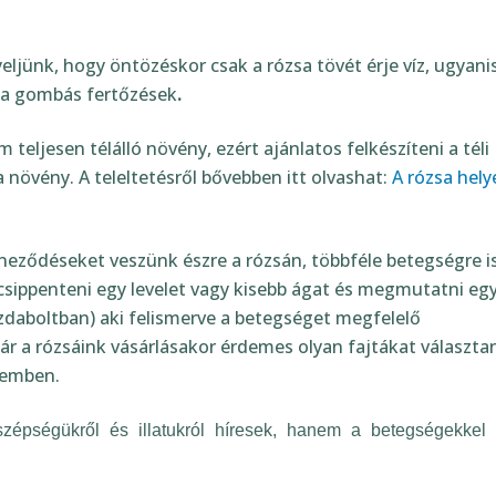
eljünk, hogy öntözéskor csak a rózsa tövét érje víz, ugyanis
 a gombás fertőzések
.
m teljesen télálló növény, ezért ajánlatos felkészíteni a téli
 növény. A teleltetésről bővebben itt olvashat:
A rózsa hely
íneződéseket veszünk észre a rózsán, többféle betegségre i
sippenteni egy levelet vagy kisebb ágat és megmutatni eg
daboltban) aki felismerve a betegséget megfelelő
ár a rózsáink vásárlásakor érdemes olyan fajtákat választan
zemben.
pségükről és illatukról híresek, hanem a betegségekkel v