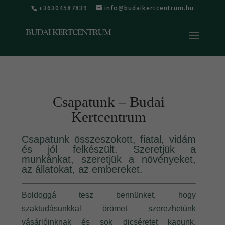
+36304587839
info@budaikertcentrum.hu
Csapatunk – Budai
Kertcentrum
Csapatunk összeszokott, fiatal, vidám
és jól felkészült. Szeretjük a
munkánkat, szeretjük a növényeket,
az állatokat, az embereket.
Boldoggá tesz bennünket, hogy
szaktudásunkkal örömet szerezhetünk
vásárlóinknak és sok dicséretet kapunk.