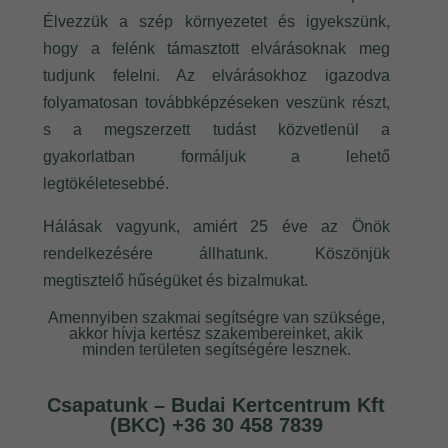
Élvezzük a szép környezetet és igyekszünk,
hogy a felénk támasztott elvárásoknak meg
tudjunk felelni. Az elvárásokhoz igazodva
folyamatosan továbbképzéseken veszünk részt,
s a megszerzett tudást közvetlenül a
gyakorlatban formáljuk a lehető
legtökéletesebbé.
Hálásak vagyunk, amiért 25 éve az Önök
rendelkezésére állhatunk. Köszönjük
megtisztelő hűségüket és bizalmukat.
Amennyiben szakmai segítségre van szüksége,
akkor hívja kertész szakembereinket, akik
minden területen segítségére lesznek.
Csapatunk –
Budai Kertcentrum Kft
(BKC)
+36 30 458 7839