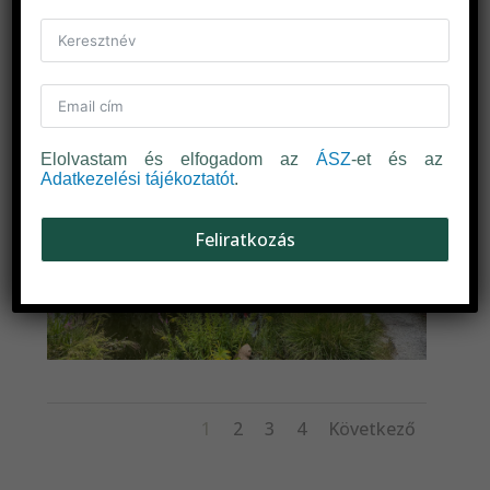
Elolvastam és elfogadom az
ÁSZ
-et és az
Adatkezelési tájékoztatót
.
Feliratkozás
1
2
3
4
Következő