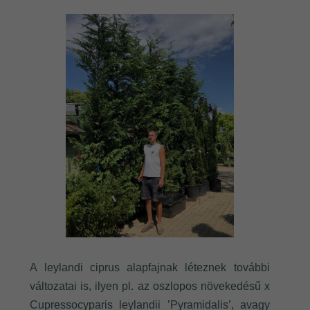
A leylandi ciprus alapfajnak léteznek további
változatai is, ilyen pl. az oszlopos növekedésű x
Cupressocyparis leylandii ’Pyramidalis’, avagy