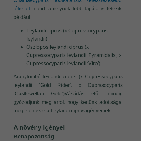
Chamaecyparis nootkatensis keresztezéséből
létrejött
hibrid, amelynek több fajtája is létezik,
például:
Leylandi ciprus (x Cupressocyparis
leylandii)
Oszlopos leylandi ciprus (x
Cupressocyparis leylandii ‘Pyramidalis’, x
Cupressocyparis leylandii ‘Vito’)
Aranylombú leylandi ciprus (x Cupressocyparis
leylandii ‘Gold Rider’, x Cuprssocyparis
‘Castlewellan Gold’)Vásárlás előtt mindig
győződjünk meg arról, hogy kertünk adottságai
megfelelnek-e a Leylandi ciprus igényeinek!
A növény igényei
Benapozottság