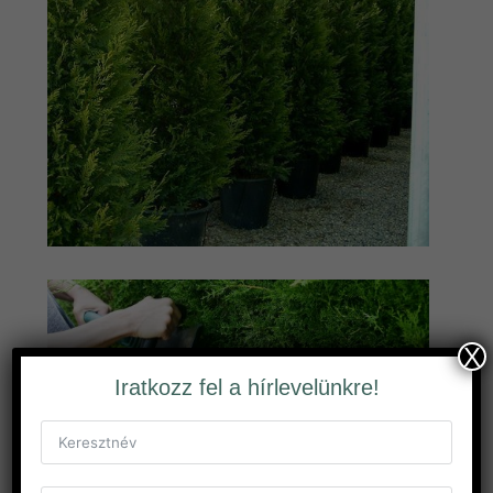
X
Iratkozz fel a hírlevelünkre!
Leylandi ciprus metszése