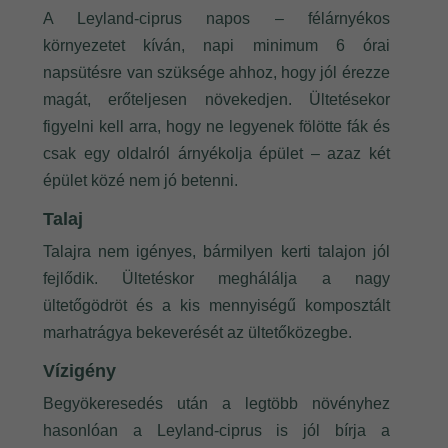
A Leyland-ciprus napos – félárnyékos
környezetet kíván, napi minimum 6 órai
napsütésre van szüksége ahhoz, hogy jól érezze
magát, erőteljesen növekedjen. Ültetésekor
figyelni kell arra, hogy ne legyenek fölötte fák és
csak egy oldalról árnyékolja épület – azaz két
épület közé nem jó betenni.
Talaj
Talajra nem igényes, bármilyen kerti talajon jól
fejlődik. Ültetéskor meghálálja a nagy
ültetőgödröt és a kis mennyiségű komposztált
marhatrágya bekeverését az ültetőközegbe.
Vízigény
Begyökeresedés után a legtöbb növényhez
hasonlóan a Leyland-ciprus is jól bírja a