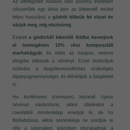
Az ültetőgödör kiásása után (sövény esetében
célszerűbb egy árkot ásni az ültetendő terület
teljes hosszára) a
gödröt töltsük fel vízzel és
várjuk meg, míg elszivárog
.
Ezalatt
a gödörből kikerülő földbe keverjünk
el homogénen 10% rész komposztált
marhatrágyát
, és ebbe az iszapos, nedves
elegybe ültessük a növényt. Ezzel biztosítjuk
számára a begyökeresedéshez szükséges
tápanyagmennyiséget, és élénkítjük a talajéletet
is.
Ha konténeres (cserepes) leylandi ciprus
növényt vásároltunk, akkor ültetéskor a
cserépből mindenképp emeljük ki, de ha
földlabdásat, akkor semmiképp ne szedjük le
róla a jutazsákot, különben elszakadnak a