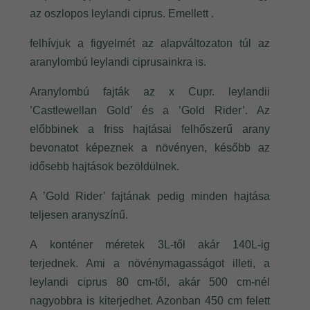
az oszlopos leylandi ciprus. Emellett .
felhívjuk a figyelmét az alapváltozaton túl az
aranylombú leylandi ciprusainkra is.
Aranylombú fajták az x Cupr. leylandii
’Castlewellan Gold’ és a ’Gold Rider’. Az
előbbinek a friss hajtásai felhőszerű arany
bevonatot képeznek a növényen, később az
idősebb hajtások bezöldülnek.
A ’Gold Rider’ fajtának pedig minden hajtása
teljesen aranyszínű.
A konténer méretek 3L-től akár 140L-ig
terjednek. Ami a növénymagasságot illeti, a
leylandi ciprus 80 cm-től, akár 500 cm-nél
nagyobbra is kiterjedhet. Azonban 450 cm felett