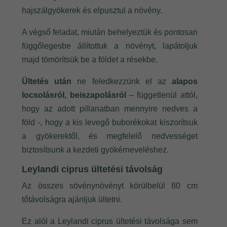
hajszálgyökerek és elpusztul a növény
.
A végső feladat, miután behelyeztük és pontosan
függőlegesbe állítottuk a növényt, lapátoljuk
majd tömörítsük be a földet a résekbe.
Ültetés után
ne feledkezzünk el az
alapos
locsolásról, beiszapolásról
– függetlenül attól,
hogy az adott pillanatban mennyire nedves a
föld -, hogy a kis levegő buborékokat kiszorítsuk
a gyökerektől, és megfelelő nedvességet
biztosítsunk a kezdeti gyökérneveléshez.
Leylandi ciprus ültetési távolság
Az összes sövénynövényt körülbelül 80 cm
tőtávolságra ajánljuk ültetni.
Ez alól a Leylandi ciprus ültetési távolsága sem