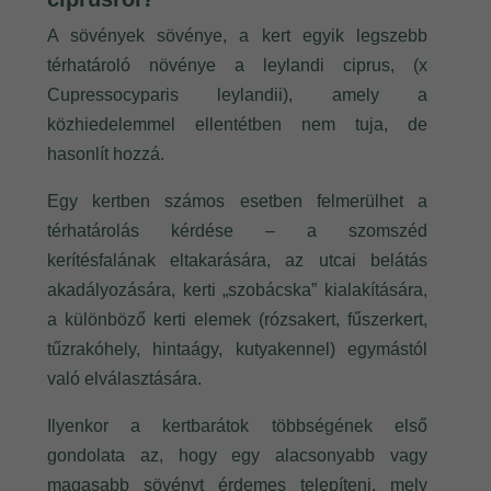
A sövények sövénye, a kert egyik legszebb
térhatároló növénye a leylandi ciprus, (x
Cupressocyparis leylandii), amely a
közhiedelemmel ellentétben nem tuja, de
hasonlít hozzá.
Egy kertben számos esetben felmerülhet a
térhatárolás kérdése – a szomszéd
kerítésfalának eltakarására, az utcai belátás
akadályozására, kerti „szobácska” kialakítására,
a különböző kerti elemek (rózsakert, fűszerkert,
tűzrakóhely, hintaágy, kutyakennel) egymástól
való elválasztására.
Ilyenkor a kertbarátok többségének első
gondolata az, hogy egy alacsonyabb vagy
magasabb sövényt érdemes telepíteni, mely