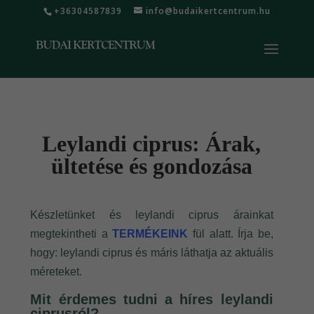
+36304587839
info@budaikertcentrum.hu
Leylandi ciprus: Árak,
ültetése és gondozása
Készletünket és leylandi ciprus árainkat
megtekintheti a
TERMÉKEINK
fül alatt. Írja be,
hogy: leylandi ciprus és máris láthatja az aktuális
méreteket.
Mit érdemes tudni a híres leylandi
ciprusról?