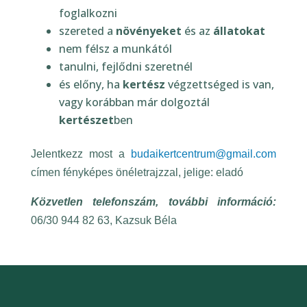
foglalkozni
szereted a
növényeket
és az
állatokat
nem félsz a munkától
tanulni, fejlődni szeretnél
és előny, ha
kertész
végzettséged is van,
vagy korábban már dolgoztál
kertészet
ben
Jelentkezz most a
budaikertcentrum@gmail.com
címen fényképes önéletrajzzal, jelige: eladó
Közvetlen telefonszám, további információ:
06/30 944 82 63, Kazsuk Béla