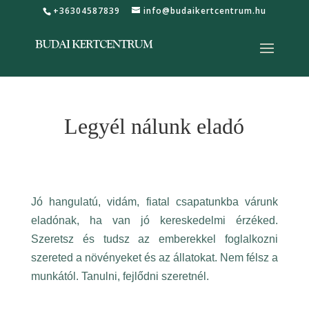
+36304587839
info@budaikertcentrum.hu
Legyél nálunk eladó
Jó hangulatú, vidám, fiatal csapatunkba várunk
eladónak, ha van jó kereskedelmi érzéked.
Szeretsz és tudsz az emberekkel foglalkozni
szereted a növényeket és az állatokat. Nem félsz a
munkától. Tanulni, fejlődni szeretnél.