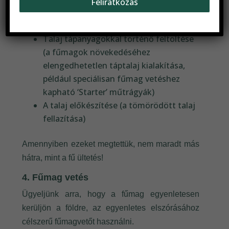
Feliratkozás
Tereprendezés (a terület
egyenletességének kialakítása)
Talaj tápanyagokkal történő feltöltése
(a fűmagok növekedéséhez
elengedhetetlen táptalaj kialakítása,
például speciálisan fűmag vetéshez
kapható ‘Starter’ műtrágyák)
A talaj előkészítése (a tömörödött talaj
fellazítása)
Amennyiben ezeket megtettük, nem maradt más
hátra, mint a fű ültetés!
4. Fűmag vetés
Ügyeljünk arra, hogy a fűmag egyenletesen
kerüljön a földre, az egyenletes elszórásához
célszerű fűmagvetőt használni.