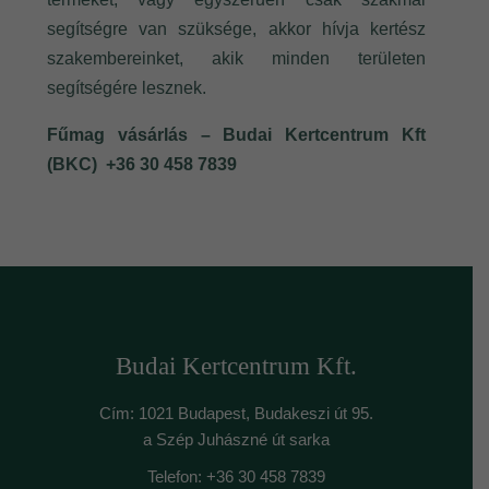
segítségre van szüksége, akkor hívja kertész
szakembereinket, akik minden területen
segítségére lesznek.
Fűmag vásárlás – Budai Kertcentrum Kft
(BKC) +36 30 458 7839
Budai Kertcentrum Kft.
Cím: 1021 Budapest, Budakeszi út 95.
a Szép Juhászné út sarka
Telefon: +36 30 458 7839