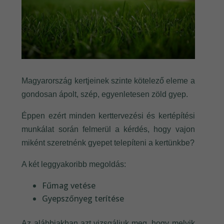
Magyarország kertjeinek szinte kötelező eleme a
gondosan ápolt, szép, egyenletesen zöld gyep.
Éppen ezért minden kerttervezési és kertépítési
munkálat során felmerül a kérdés, hogy vajon
miként szeretnénk gyepet telepíteni a kertünkbe?
A két leggyakoribb megoldás:
Fűmag vetése
Gyepszőnyeg terítése
Az alábbiakban azt vizsgáljuk meg, hogy melyik