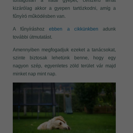
túlságosan a fiatal gyepet, célszerű tehát
kizárólag akkor a gyepen tartózkodni, amíg a
fűnyíró működésben van.
A fűnyíráshoz
ebben a cikkünkben
adunk
további útmutatást.
Amennyiben megfogadjuk ezeket a tanácsokat,
szinte biztosak lehetünk benne, hogy egy
nagyon szép, egyenletes zöld terület vár majd
minket nap mint nap.