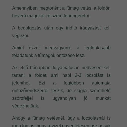
Amennyiben megtörtént a fűmag vetés, a földön
heverő magokat célszerű lehengerelni.
A bedolgozás után egy indító trágyázást kell
végezni.
Amint ezzel megvagyunk, a legfontosabb
feladatunk a fűmagok öntözése lesz.
Az első hónapban folyamatosan nedvesen kell
tartani a földet, ami napi 2-3 locsolást is
jelenthet. Ezt a legtöbben automata
öntözőrendszerrel teszik, de slagra szerelhető
szórófejjel is ugyanolyan jó munkát
végezhetünk.
Ahogy a fűmag vetésnél, úgy a locsolásnál is
igen fontos, hogy a vizet egyenletesen oszlassuk