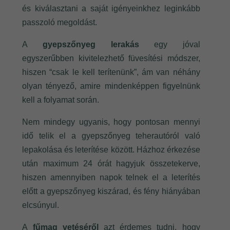
és kiválasztani a saját igényeinkhez leginkább
passzoló megoldást.
A
gyepszőnyeg lerakás
egy jóval
egyszerűbben kivitelezhető füvesítési módszer,
hiszen “csak le kell terítenünk”, ám van néhány
olyan tényező, amire mindenképpen figyelnünk
kell a folyamat során.
Nem mindegy ugyanis, hogy pontosan mennyi
idő telik el a gyepszőnyeg teherautóról való
lepakolása és leterítése között. Házhoz érkezése
után maximum 24 órát hagyjuk összetekerve,
hiszen amennyiben napok telnek el a leterítés
előtt a gyepszőnyeg kiszárad, és fény hiányában
elcsúnyul.
A
fűmag vetéséről
azt érdemes tudni, hogy