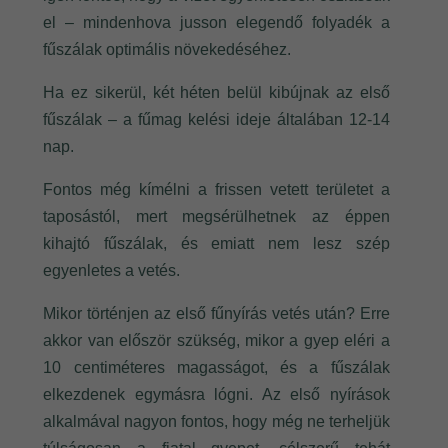
el – mindenhova jusson elegendő folyadék a
fűszálak optimális növekedéséhez.
Ha ez sikerül, két héten belül kibújnak az első
fűszálak – a fűmag kelési ideje általában 12-14
nap.
Fontos még kímélni a frissen vetett területet a
taposástól, mert megsérülhetnek az éppen
kihajtó fűszálak, és emiatt nem lesz szép
egyenletes a vetés.
Mikor történjen az első fűnyírás vetés után? Erre
akkor van először szükség, mikor a gyep eléri a
10 centiméteres magasságot, és a fűszálak
elkezdenek egymásra lógni. Az első nyírások
alkalmával nagyon fontos, hogy még ne terheljük