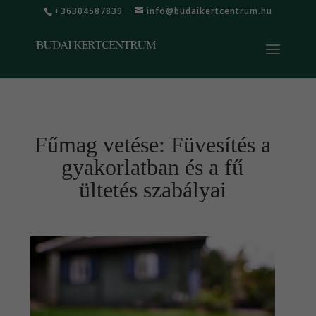
+36304587839
info@budaikertcentrum.hu
Fűmag vetése: Füvesítés a
gyakorlatban és a fű
ültetés szabályai