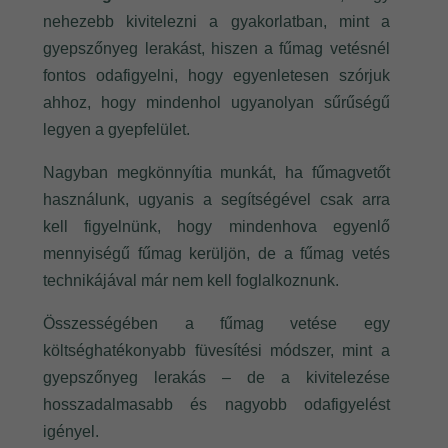
nehezebb kivitelezni a gyakorlatban, mint a
gyepszőnyeg lerakást, hiszen a fűmag vetésnél
fontos odafigyelni, hogy egyenletesen szórjuk
ahhoz, hogy mindenhol ugyanolyan sűrűségű
legyen a gyepfelület.
Nagyban megkönnyítia munkát, ha fűmagvetőt
használunk, ugyanis a segítségével csak arra
kell figyelnünk, hogy mindenhova egyenlő
mennyiségű fűmag kerüljön, de a fűmag vetés
technikájával már nem kell foglalkoznunk.
Összességében a fűmag vetése egy
költséghatékonyabb füvesítési módszer, mint a
gyepszőnyeg lerakás – de a kivitelezése
hosszadalmasabb és nagyobb odafigyelést
igényel.