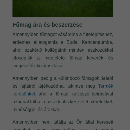
Fűmag ára és beszerzése
Amennyiben fűmagot vásárolna a fütelepítéshez,
érdemes ellátogatnia a Budai Kertcentrumba,
ahol szakértő kollégáink minden eszközükkel
elősegítik a megfelelő fűmag keverék és
kiegészítők kiválasztását.
Amennyiben pedig a különböző fűmagok áráról
és fajtáiról tájékozódna, tekintse meg
Termék
keresőnket
, ahol a ‘fűmag’ kulcsszó beírásával
azonnal láthatja az aktuális készletet méretekkel,
minőséggel és árakkal.
Amennyiben nem találja az Ön által keresett
terméket, vagy egyszerűen csak szakmai