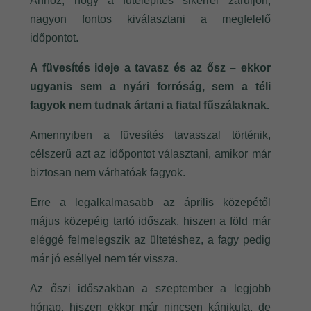
Ahhoz, hogy a fűtelepítés sikerrel záruljon,
nagyon fontos kiválasztani a megfelelő
időpontot.
A füvesítés ideje a tavasz és az ősz – ekkor
ugyanis sem a nyári forróság, sem a téli
fagyok nem tudnak ártani a fiatal fűszálaknak.
Amennyiben a füvesítés tavasszal történik,
célszerű azt az időpontot választani, amikor már
biztosan nem várhatóak fagyok.
Erre a legalkalmasabb az április közepétől
május közepéig tartó időszak, hiszen a föld már
eléggé felmelegszik az ültetéshez, a fagy pedig
már jó eséllyel nem tér vissza.
Az őszi időszakban a szeptember a legjobb
hónap, hiszen ekkor már nincsen kánikula, de